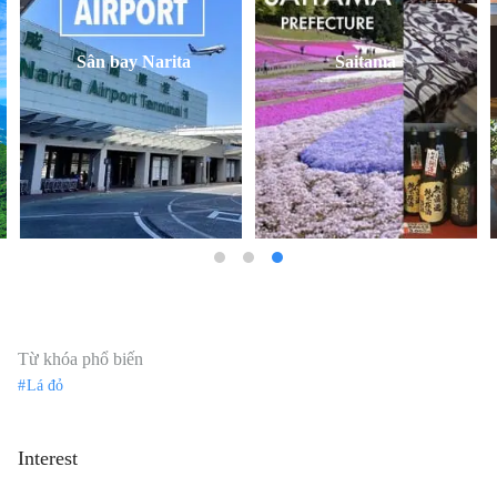
Sân bay Narita
Saitama
Từ khóa phổ biến
Lá đỏ
Interest