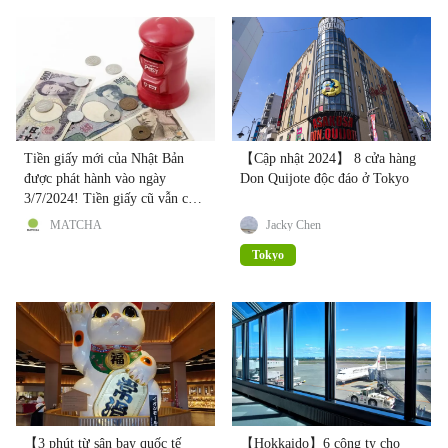
Tiền giấy mới của Nhật Bản
【Cập nhật 2024】 8 cửa hàng
được phát hành vào ngày
Don Quijote độc đáo ở Tokyo
3/7/2024! Tiền giấy cũ vẫn có
thể sử dụng
MATCHA
Jacky Chen
Tokyo
【3 phút từ sân bay quốc tế
【Hokkaido】6 công ty cho