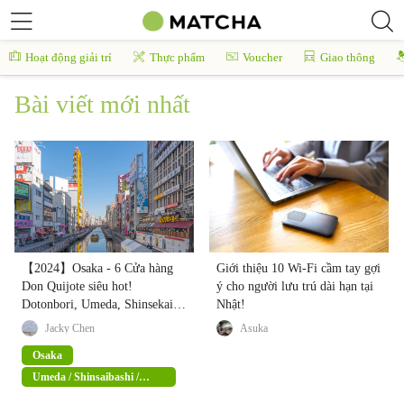
Hoạt động giải trí
Thực phẩm
Voucher
Giao thông
Bài viết mới nhất
【2024】Osaka - 6 Cửa hàng
Giới thiệu 10 Wi-Fi cầm tay gợi
Don Quijote siêu hot!
ý cho người lưu trú dài hạn tại
Dotonbori, Umeda, Shinsekai
Nhật!
đều vẹn toàn tư duy (kèm ưu
Jacky Chen
Asuka
đãi giảm giá 15% miễn thuế)
Osaka
Umeda / Shinsaibashi /
Namba