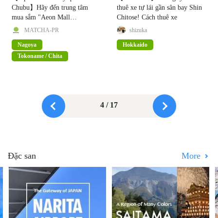
Chubu】Hãy đến trung tâm
thuê xe tự lái gần sân bay Shin
mua sắm "Aeon Mall
Chitose! Cách thuê xe
Tokoname" trải nghiệm suối
MATCHA-PR
shizuka
nước nóng và đua xe!
Nagoya
Hokkaido
Tokoname / Chita
4 / 17
Đặc san
More