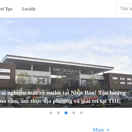
el Tips
Locally
ại Nhật Bản! Tận hưởng
Tuyệt Vời Khi Có! Tokyo
 và giải trí tại THE
Ngầm Và Vé Vào Cửa Ư
More