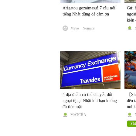
Arigatou gozaimasu! 7 câu nói
Gửi 
tiếng Nhật dùng để cảm ơn
ngoài
kiện 
Mayo Nomura
4 địa điểm có thể chuyển đổi
【Shi
ngoại tệ tại Nhật khi bạn không
đến t
đủ tiền mặt
nơi không chỉ có núi Phú Sĩ và
trà!
MATCHA
Shi