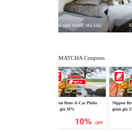
Nhà nghỉ hostel, nhà khác
Khách sạn
MATCHA Coupons
Nippon Rent-A-Car Phiếu
Nippon Rent-A-Car Phiếu
Niss
giảm giá 10%
giảm giá 15% (6 ngày trở lên
10%
/ 6 days or more)
10%
15%
OFF
OFF