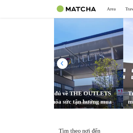
Area
Trav
ề THE OUTLETS
Trải nghiệm mới về outlet t
 tận hưởng mua
mua sắm, ẩm thực địa phương
 ẩm thực địa phương
OUTLETS!
Tìm theo nơi đến