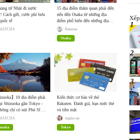
hàng từ Nhật đi nước
15 địa điểm thăm quan phải đến
! Cách gửi, cước phí bưu
nếu đến Osaka từ những địa
Xếp
quốc tế
điểm phổ biến đến những địa
điểm ít được biết đến
MATCHA
Ramona
Osaka
zuoka】10 địa điểm phải
Kiến thức cơ bản về thẻ
ại Shizuoka gần Tokyo -
Rakuten. Đánh giá, hạn mức thẻ
và tiền mặt
MATCHA
nagino.an
zuoka
Tokyo