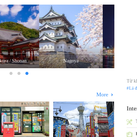
Nagoya
Kobe
Từ k
Lá 
More
Inte