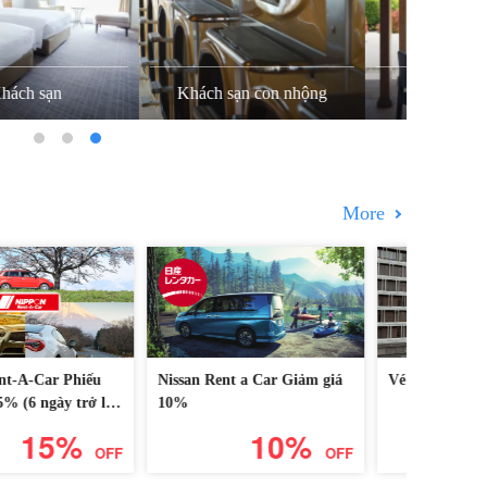
Khách sạn con nhộng
Resort
Vega
More
an Rent a Car Giảm giá
Vé đổi phiếu giảm giá
Phiếu g
Trung t
Odakyu
10%
5%
OFF
OFF