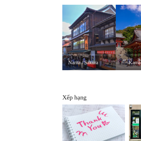
Narita / Sakura
Kamakura / Shonan
Xếp hạng