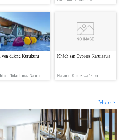
 ven đường Kurukuru
Khách sạn Cypress Karuizawa
hima
Tokushima / Naruto
Nagano
Karuizawa / Saku
More