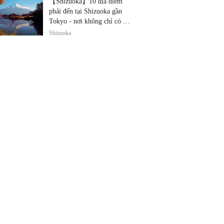
【Shizuoka】10 địa điểm
phải đến tại Shizuoka gần
Tokyo - nơi không chỉ có núi
Phú Sĩ và trà!
Shizuoka