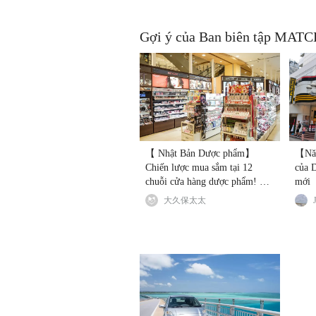
Gợi ý của Ban biên tập MAT
【 Nhật Bản Dược phẩm】
【Năm
Chiến lược mua sắm tại 12
của 
chuỗi cửa hàng dược phẩm! So
mới
sánh và phân tích ưu đãi (kèm
大久保太太
mã giảm giá độc quyền)