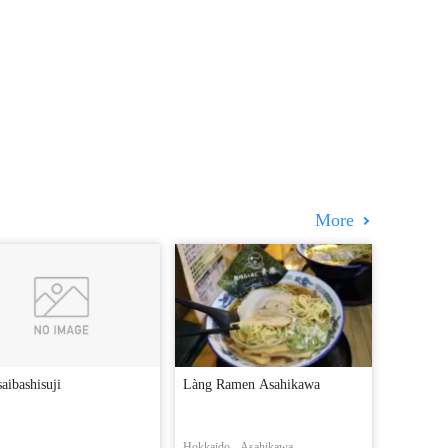
More
aibashisuji
Làng Ramen Asahikawa
Hokkaido
Asahikawa