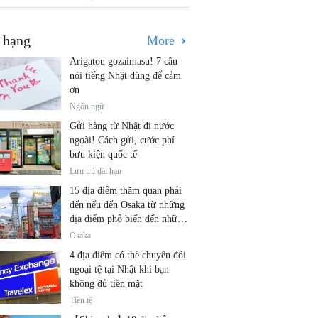
 hạng
More
Arigatou gozaimasu! 7 câu
nói tiếng Nhật dùng để cảm
ơn
Ngôn ngữ
Gửi hàng từ Nhật đi nước
ngoài! Cách gửi, cước phí
bưu kiện quốc tế
Lưu trú dài hạn
15 địa điểm thăm quan phải
đến nếu đến Osaka từ những
địa điểm phổ biến đến những
địa điểm ít được biết đến
Osaka
4 địa điểm có thể chuyển đổi
ngoại tệ tại Nhật khi bạn
không đủ tiền mặt
Tiền tệ