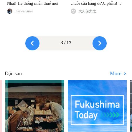
Nhật! Hệ thống miễn thuế mới
chuỗi cửa hàng dược phẩm! So
sánh và phân tích ưu đãi (kèm
OsawaKimie
大久保太太
mã giảm giá độc quyền)
3 / 17
Đặc san
More
Sân bay Narita