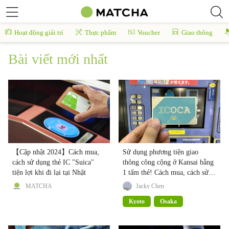
Hoạt động giải trí
Thực phẩm
Voucher
Giao thông
Bài viết mới nhất
【Cập nhật 2024】Cách mua,
Sử dụng phương tiện giao
cách sử dụng thẻ IC "Suica"
thông công cộng ở Kansai bằng
tiện lợi khi đi lại tại Nhật
1 tấm thẻ! Cách mua, cách sử
dụng ICOCA
MATCHA
Jacky Chen
Kyoto
Osaka