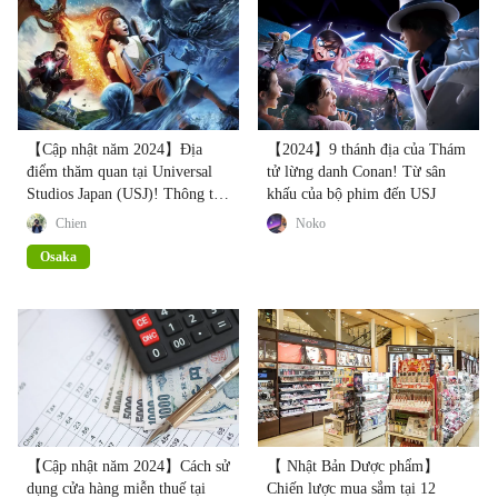
【Cập nhật năm 2024】Địa
【2024】9 thánh địa của Thám
điểm thăm quan tại Universal
tử lừng danh Conan! Từ sân
Studios Japan (USJ)! Thông tin
khấu của bộ phim đến USJ
vé, cách đi, khách sạn, các sự
Chien
Noko
kiện
Osaka
【Cập nhật năm 2024】Cách sử
【 Nhật Bản Dược phẩm】
dụng cửa hàng miễn thuế tại
Chiến lược mua sắm tại 12