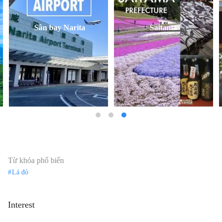
Sân bay Narita
Saitama
Từ khóa phổ biến
Lá đỏ
Interest