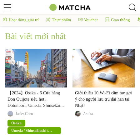
Hoạt động giải trí
Thực phẩm
Voucher
Giao thông
Bài viết mới nhất
【2024】Osaka - 6 Cửa hàng
Giới thiệu 10 Wi-Fi cầm tay gợi
Don Quijote siêu hot!
ý cho người lưu trú dài hạn tại
Dotonbori, Umeda, Shinsekai
Nhật!
đều vẹn toàn tư duy (kèm ưu
Jacky Chen
Asuka
đãi giảm giá 15% miễn thuế)
Osaka
Umeda / Shinsaibashi /
Namba