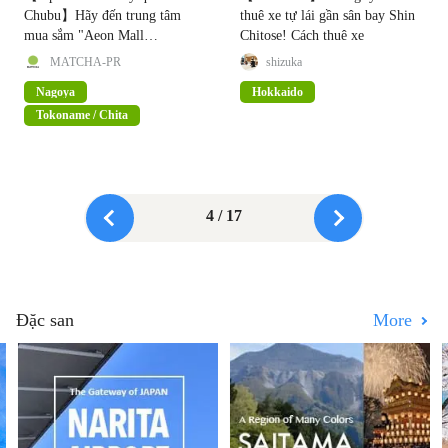
Chubu】Hãy đến trung tâm
thuê xe tự lái gần sân bay Shin
mua sắm "Aeon Mall
Chitose! Cách thuê xe
Tokoname" trải nghiệm suối
MATCHA-PR
shizuka
nước nóng và đua xe!
Nagoya
Hokkaido
Tokoname / Chita
4 / 17
Đặc san
More