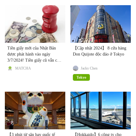
Tiền giấy mới của Nhật Bản
【Cập nhật 2024】 8 cửa hàng
được phát hành vào ngày
Don Quijote độc đáo ở Tokyo
3/7/2024! Tiền giấy cũ vẫn có
thể sử dụng
MATCHA
Jacky Chen
Tokyo
【3 phút từ sân bay quốc tế
【Hokkaido】6 công ty cho