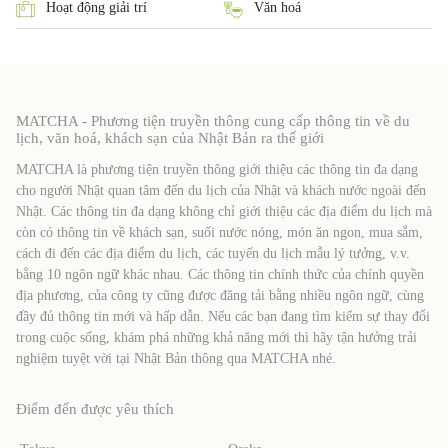
Hoạt động giải trí
Văn hoá
MATCHA - Phương tiện truyền thông cung cấp thông tin về du
lịch, văn hoá, khách sạn của Nhật Bản ra thế giới
MATCHA là phương tiện truyền thông giới thiệu các thông tin đa dạng
cho người Nhật quan tâm đến du lịch của Nhật và khách nước ngoài đến
Nhật. Các thông tin đa dạng không chỉ giới thiệu các địa điểm du lịch mà
còn có thông tin về khách sạn, suối nước nóng, món ăn ngon, mua sắm,
cách đi đến các địa điểm du lịch, các tuyến du lịch mẫu lý tưởng, v.v.
bằng 10 ngôn ngữ khác nhau. Các thông tin chính thức của chính quyền
địa phương, của công ty cũng được đăng tải bằng nhiều ngôn ngữ, cùng
đầy đủ thông tin mới và hấp dẫn. Nếu các bạn đang tìm kiếm sự thay đổi
trong cuộc sống, khám phá những khả năng mới thì hãy tận hưởng trải
nghiệm tuyệt vời tại Nhật Bản thông qua MATCHA nhé.
Điểm đến được yêu thích