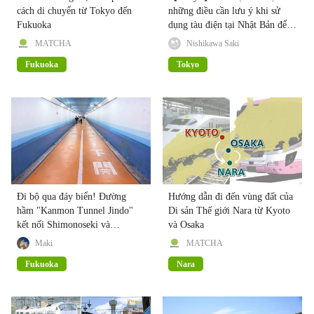
cách di chuyển từ Tokyo đến
những điều cần lưu ý khi sử
Fukuoka
dụng tàu điện tại Nhật Bản để
tránh nhầm tàu
MATCHA
Nishikawa Saki
Fukuoka
Tokyo
Đi bộ qua đáy biển! Đường
Hướng dẫn đi đến vùng đất của
hầm "Kanmon Tunnel Jindo"
Di sản Thế giới Nara từ Kyoto
kết nối Shimonoseki và
và Osaka
Kitakyushu
Maki
MATCHA
Fukuoka
Nara