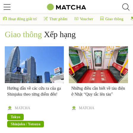
Hoạt động giải trí
Thực phẩm
Voucher
Giao thông
Giao thông
Xếp hạng
Hướng dẫn về các cửa ra của ga
Những điều cần biết về tàu điện
Shinjuku theo từng điểm đến!
ở Nhật “Quy tắc lên tàu”
MATCHA
MATCHA
Tokyo
Shinjuku / Yotsuya