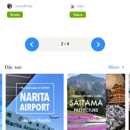
lịch.
OsawaKimie
miho
Kyoto
Tokyo
2 / 4
Đặc san
More
Sân bay Narita
Saitama