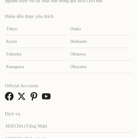
nghiệm tuyệt vời tại Nhật Bản thông qua MATCHA nhé.
Điểm đến được yêu thích
Tokyo
Osaka
Kyoto
Hokkaido
Fukuoka
Okinawa
Kanagawa
Okayama
Official Accounts
Dịch vụ
MATCHA (Tiếng Nhật)