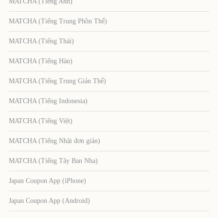
MATCHA (Tiếng Anh)
MATCHA (Tiếng Trung Phồn Thể)
MATCHA (Tiếng Thái)
MATCHA (Tiếng Hàn)
MATCHA (Tiếng Trung Giản Thể)
MATCHA (Tiếng Indonesia)
MATCHA (Tiếng Việt)
MATCHA (Tiếng Nhật đơn giản)
MATCHA (Tiếng Tây Ban Nha)
Japan Coupon App (iPhone)
Japan Coupon App (Android)