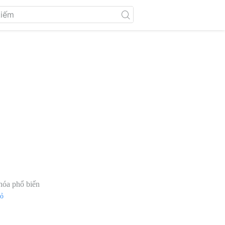
hóa phổ biến
đỏ