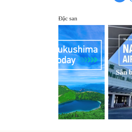
Đặc san
Saitama