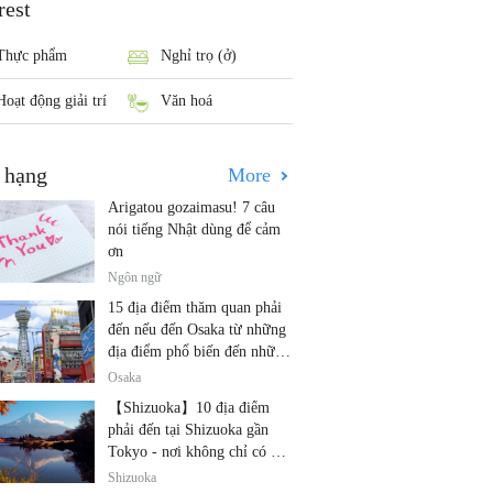
rest
Thực phẩm
Nghỉ trọ (ở)
Hoạt động giải trí
Văn hoá
 hạng
More
Arigatou gozaimasu! 7 câu
nói tiếng Nhật dùng để cảm
ơn
Ngôn ngữ
15 địa điểm thăm quan phải
đến nếu đến Osaka từ những
địa điểm phổ biến đến những
địa điểm ít được biết đến
Osaka
【Shizuoka】10 địa điểm
phải đến tại Shizuoka gần
Tokyo - nơi không chỉ có núi
Phú Sĩ và trà!
Shizuoka