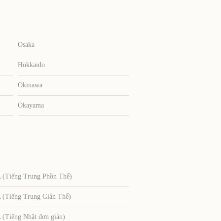
Osaka
Hokkaido
Okinawa
Okayama
Tiếng Trung Phồn Thể)
Tiếng Trung Giản Thể)
Tiếng Nhật đơn giản)