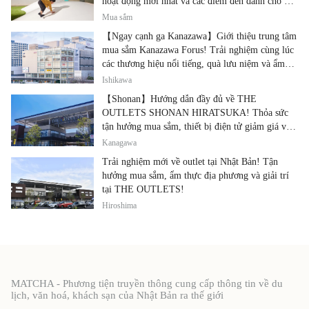
hoạt động mới nhất và các điểm đến dành cho gia
đình.
Mua sắm
【Ngay cạnh ga Kanazawa】Giới thiệu trung tâm
mua sắm Kanazawa Forus! Trải nghiệm cùng lúc
các thương hiệu nổi tiếng, quà lưu niệm và ẩm
thực địa phương
Ishikawa
【Shonan】Hướng dẫn đầy đủ về THE
OUTLETS SHONAN HIRATSUKA! Thỏa sức
tận hưởng mua sắm, thiết bị điện tử giảm giá và
ẩm thực địa phương tại cùng một địa điểm!
Kanagawa
Trải nghiệm mới về outlet tại Nhật Bản! Tận
hưởng mua sắm, ẩm thực địa phương và giải trí
tại THE OUTLETS!
Hiroshima
MATCHA - Phương tiện truyền thông cung cấp thông tin về du
lịch, văn hoá, khách sạn của Nhật Bản ra thế giới