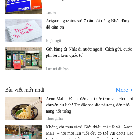
Tiền tệ
Arigatou gozaimasu! 7 câu nói tiếng Nhật dùng
để cảm ơn
Ngôn ngữ
Gửi hàng từ Nhật đi nước ngoài! Cách gửi, cước
phí bưu kiện quốc tế
Lưu trú dài hạn
Bài viết mới nhất
More
Aeon Mall – Điểm đến ẩm thực trọn vẹn cho mọi
chuyến du lịch! Từ đặc sản địa phương đến nhà
hàng nổi tiếng
Thực phẩm
Không chỉ mua sắm! Giới thiệu chi tiết về “Aeon
Mall” – nơi mọi lứa tuổi đều có thể vui chơi! Các