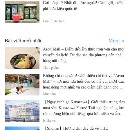
Gửi hàng từ Nhật đi nước ngoài! Cách gửi, cước
phí bưu kiện quốc tế
Lưu trú dài hạn
Bài viết mới nhất
More
Aeon Mall – Điểm đến ẩm thực trọn vẹn cho mọi
chuyến du lịch! Từ đặc sản địa phương đến nhà
hàng nổi tiếng
Thực phẩm
Không chỉ mua sắm! Giới thiệu chi tiết về “Aeon
Mall” – nơi mọi lứa tuổi đều có thể vui chơi! Các
hoạt động mới nhất và các điểm đến dành cho gia
đình.
Mua sắm
【Ngay cạnh ga Kanazawa】Giới thiệu trung tâm
mua sắm Kanazawa Forus! Trải nghiệm cùng lúc
các thương hiệu nổi tiếng, quà lưu niệm và ẩm
thực địa phương
Ishikawa
【Shonan】Hướng dẫn đầy đủ về THE