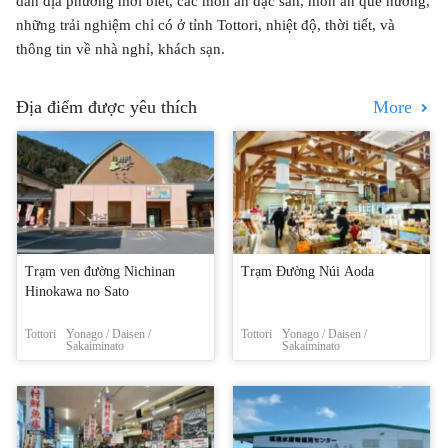
dân địa phương mới biết, các món ăn đặc sản, món ăn quê hương,
những trải nghiệm chỉ có ở tỉnh Tottori, nhiệt độ, thời tiết, và
thông tin về nhà nghỉ, khách sạn.
Địa điểm được yêu thích
More
Trạm ven đường Nichinan
Trạm Đường Núi Aoda
Hinokawa no Sato
Tottori
Yonago / Daisen /
Tottori
Yonago / Daisen /
Sakaiminato
Sakaiminato