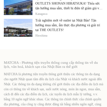
OUTLETS SHONAN HIRATSUKA! Thỏa sức
tận hưởng mua sắm, thiết bị điện tử giảm giá và
ẩm thực địa phương tại cùng một địa điểm!
Kanagawa
Trải nghiệm mới về outlet tại Nhật Bản! Tận
hưởng mua sắm, ẩm thực địa phương và giải trí
tại THE OUTLETS!
Hiroshima
MATCHA - Phương tiện truyền thông cung cấp thông tin về du
lịch, văn hoá, khách sạn của Nhật Bản ra thế giới
MATCHA là phương tiện truyền thông giới thiệu các thông tin đa dạng
cho người Nhật quan tâm đến du lịch của Nhật và khách nước ngoài đến
Nhật. Các thông tin đa dạng không chỉ giới thiệu các địa điểm du lịch mà
còn có thông tin về khách sạn, suối nước nóng, món ăn ngon, mua sắm,
cách đi đến các địa điểm du lịch, các tuyến du lịch mẫu lý tưởng, v.v.
bằng 10 ngôn ngữ khác nhau. Các thông tin chính thức của chính quyền
địa phương, của công ty cũng được đăng tải bằng nhiều ngôn ngữ, cùng