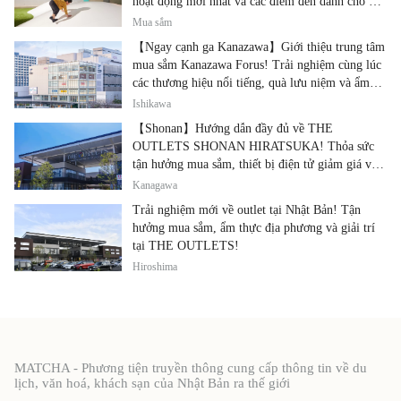
hoạt động mới nhất và các điểm đến dành cho gia
đình.
Mua sắm
【Ngay cạnh ga Kanazawa】Giới thiệu trung tâm
mua sắm Kanazawa Forus! Trải nghiệm cùng lúc
các thương hiệu nổi tiếng, quà lưu niệm và ẩm
thực địa phương
Ishikawa
【Shonan】Hướng dẫn đầy đủ về THE
OUTLETS SHONAN HIRATSUKA! Thỏa sức
tận hưởng mua sắm, thiết bị điện tử giảm giá và
ẩm thực địa phương tại cùng một địa điểm!
Kanagawa
Trải nghiệm mới về outlet tại Nhật Bản! Tận
hưởng mua sắm, ẩm thực địa phương và giải trí
tại THE OUTLETS!
Hiroshima
MATCHA - Phương tiện truyền thông cung cấp thông tin về du
lịch, văn hoá, khách sạn của Nhật Bản ra thế giới