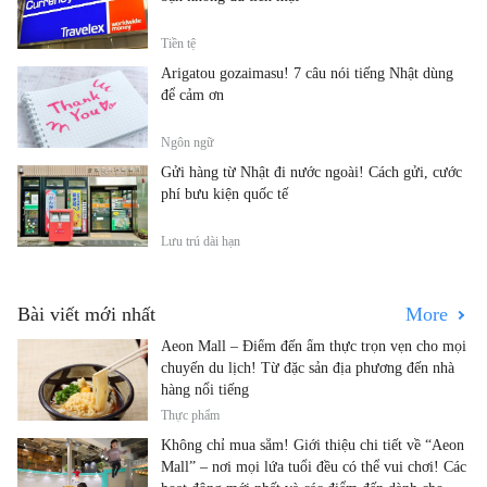
Tiền tệ
Arigatou gozaimasu! 7 câu nói tiếng Nhật dùng
để cảm ơn
Ngôn ngữ
Gửi hàng từ Nhật đi nước ngoài! Cách gửi, cước
phí bưu kiện quốc tế
Lưu trú dài hạn
Bài viết mới nhất
More
Aeon Mall – Điểm đến ẩm thực trọn vẹn cho mọi
chuyến du lịch! Từ đặc sản địa phương đến nhà
hàng nổi tiếng
Thực phẩm
Không chỉ mua sắm! Giới thiệu chi tiết về “Aeon
Mall” – nơi mọi lứa tuổi đều có thể vui chơi! Các