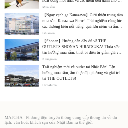
hoạt động mới nhất và các điểm đến dành cho gia
đình.
Mua sắm
【Ngay cạnh ga Kanazawa】Giới thiệu trung tâm
mua sắm Kanazawa Forus! Trải nghiệm cùng lúc
các thương hiệu nổi tiếng, quà lưu niệm và ẩm
thực địa phương
Ishikawa
【Shonan】Hướng dẫn đầy đủ về THE
OUTLETS SHONAN HIRATSUKA! Thỏa sức
tận hưởng mua sắm, thiết bị điện tử giảm giá và
ẩm thực địa phương tại cùng một địa điểm!
Kanagawa
Trải nghiệm mới về outlet tại Nhật Bản! Tận
hưởng mua sắm, ẩm thực địa phương và giải trí
tại THE OUTLETS!
Hiroshima
MATCHA - Phương tiện truyền thông cung cấp thông tin về du
lịch, văn hoá, khách sạn của Nhật Bản ra thế giới