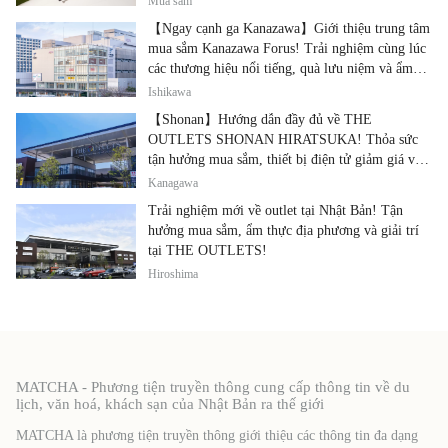
Mua sắm
【Ngay cạnh ga Kanazawa】Giới thiệu trung tâm
mua sắm Kanazawa Forus! Trải nghiệm cùng lúc
các thương hiệu nổi tiếng, quà lưu niệm và ẩm
thực địa phương
Ishikawa
【Shonan】Hướng dẫn đầy đủ về THE
OUTLETS SHONAN HIRATSUKA! Thỏa sức
tận hưởng mua sắm, thiết bị điện tử giảm giá và
ẩm thực địa phương tại cùng một địa điểm!
Kanagawa
Trải nghiệm mới về outlet tại Nhật Bản! Tận
hưởng mua sắm, ẩm thực địa phương và giải trí
tại THE OUTLETS!
Hiroshima
MATCHA - Phương tiện truyền thông cung cấp thông tin về du
lịch, văn hoá, khách sạn của Nhật Bản ra thế giới
MATCHA là phương tiện truyền thông giới thiệu các thông tin đa dạng