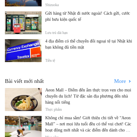
Shizuoka
Gửi hàng từ Nhật đi nước ngoài! Cách gửi, cước
phí bưu kiện quốc tế
Lưu trú dài hạn
4 địa điểm có thể chuyển đổi ngoại tệ tại Nhật khi
bạn không đủ tiền mặt
Tiền tệ
Bài viết mới nhất
More
Aeon Mall – Điểm đến ẩm thực trọn vẹn cho mọi
chuyến du lịch! Từ đặc sản địa phương đến nhà
hàng nổi tiếng
Thực phẩm
Không chỉ mua sắm! Giới thiệu chi tiết về “Aeon
Mall” – nơi mọi lứa tuổi đều có thể vui chơi! Các
hoạt động mới nhất và các điểm đến dành cho gia
đình.