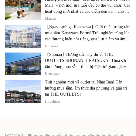
Mall” – nơi mọi lứa tuổi đều có thể vui chơi! Các
hoạt động mới nhất và các điểm đến dành cho gia
đình.
Mua sắm
【Ngay cạnh ga Kanazawa】Giới thiệu trung tâm
mua sắm Kanazawa Forus! Trải nghiệm cùng lúc
các thương hiệu nổi tiếng, quà lưu niệm và ẩm
thực địa phương
Ishikawa
【Shonan】Hướng dẫn đầy đủ về THE
OUTLETS SHONAN HIRATSUKA! Thỏa sức
tận hưởng mua sắm, thiết bị điện tử giảm giá và
ẩm thực địa phương tại cùng một địa điểm!
Kanagawa
Trải nghiệm mới về outlet tại Nhật Bản! Tận
hưởng mua sắm, ẩm thực địa phương và giải trí
tại THE OUTLETS!
Hiroshima
MATCHA - Phương tiện truyền thông cung cấp thông tin về du