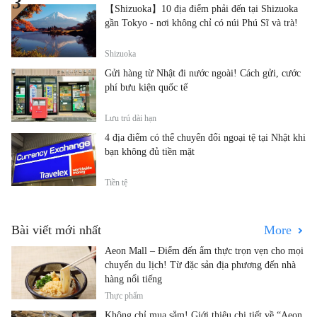
【Shizuoka】10 địa điểm phải đến tại Shizuoka
gần Tokyo - nơi không chỉ có núi Phú Sĩ và trà!
Shizuoka
Gửi hàng từ Nhật đi nước ngoài! Cách gửi, cước
phí bưu kiện quốc tế
Lưu trú dài hạn
4 địa điểm có thể chuyển đổi ngoại tệ tại Nhật khi
bạn không đủ tiền mặt
Tiền tệ
Bài viết mới nhất
More
Aeon Mall – Điểm đến ẩm thực trọn vẹn cho mọi
chuyến du lịch! Từ đặc sản địa phương đến nhà
hàng nổi tiếng
Thực phẩm
Không chỉ mua sắm! Giới thiệu chi tiết về “Aeon