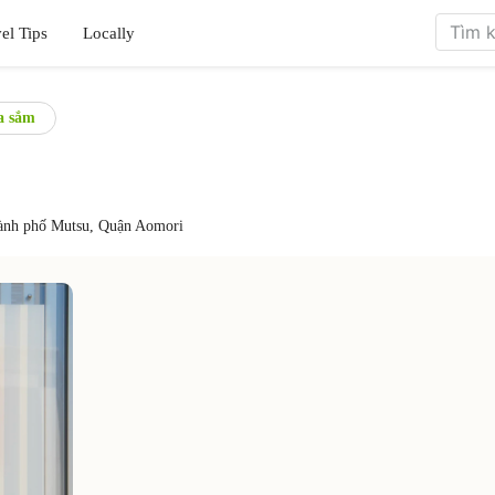
el Tips
Locally
 sắm
ành phố Mutsu, Quận Aomori