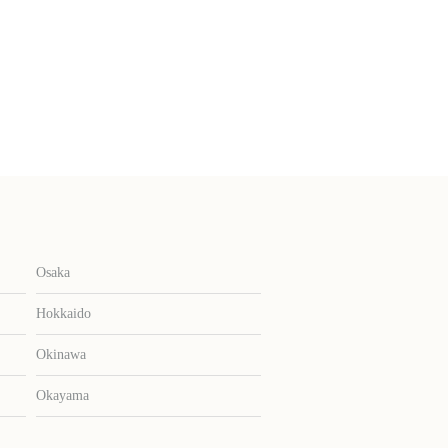
Osaka
Hokkaido
Okinawa
Okayama