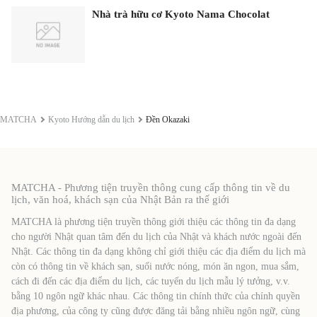
Nhà trà hữu cơ Kyoto Nama Chocolat
MATCHA
Kyoto Hướng dẫn du lịch
Đền Okazaki
MATCHA - Phương tiện truyền thông cung cấp thông tin về du
lịch, văn hoá, khách sạn của Nhật Bản ra thế giới
MATCHA là phương tiện truyền thông giới thiệu các thông tin đa dạng
cho người Nhật quan tâm đến du lịch của Nhật và khách nước ngoài đến
Nhật. Các thông tin đa dạng không chỉ giới thiệu các địa điểm du lịch mà
còn có thông tin về khách sạn, suối nước nóng, món ăn ngon, mua sắm,
cách đi đến các địa điểm du lịch, các tuyến du lịch mẫu lý tưởng, v.v.
bằng 10 ngôn ngữ khác nhau. Các thông tin chính thức của chính quyền
địa phương, của công ty cũng được đăng tải bằng nhiều ngôn ngữ, cùng