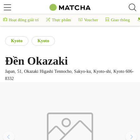
Hoạt động giải trí
Thực phẩm
Voucher
Giao thông
Kyoto
Kyoto
Đền Okazaki
Japan, 51, Okazaki Higashi Tennocho, Sakyo-ku, Kyoto-shi, Kyoto 606-
8332