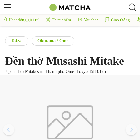
Hoạt động giải trí
Thực phẩm
Voucher
Giao thông
Tokyo
Okutama / Ome
Đền thờ Musashi Mitake
Japan, 176 Mitakesan, Thành phố Ome, Tokyo 198-0175