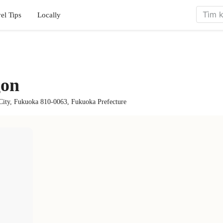
el Tips
Locally
gon
City, Fukuoka 810-0063, Fukuoka Prefecture