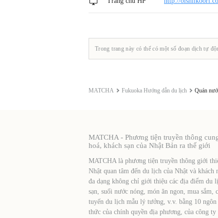
Trang chủ HP
http://oishiikoori.c
Trong trang này có thể có một số đoạn dịch tự độ
MATCHA
Fukuoka Hướng dẫn du lịch
Quán nướ
MATCHA - Phương tiện truyền thông cung c
hoá, khách sạn của Nhật Bản ra thế giới
MATCHA là phương tiện truyền thông giới thiệ
Nhật quan tâm đến du lịch của Nhật và khách 
đa dạng không chỉ giới thiệu các địa điểm du l
sạn, suối nước nóng, món ăn ngon, mua sắm, cá
tuyến du lịch mẫu lý tưởng, v.v. bằng 10 ngôn
thức của chính quyền địa phương, của công ty