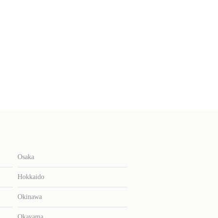
Osaka
Hokkaido
Okinawa
Okayama