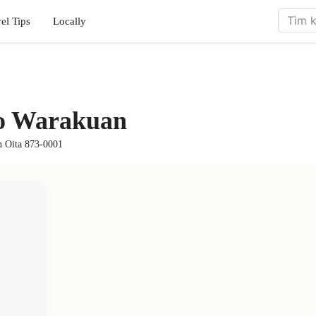
el Tips
Locally
o Warakuan
n Oita 873-0001