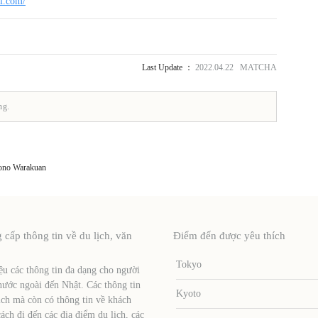
ki.com/
Last Update ：
2022.04.22 MATCHA
ng.
ono Warakuan
ấp thông tin về du lịch, văn
Điểm đến được yêu thích
Tokyo
u các thông tin đa dạng cho người
nước ngoài đến Nhật. Các thông tin
Kyoto
ịch mà còn có thông tin về khách
ch đi đến các địa điểm du lịch, các