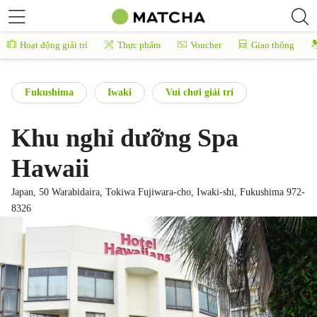
Hoạt động giải trí
Thực phẩm
Voucher
Giao thông
Fukushima
Iwaki
Vui chơi giải trí
Khu nghỉ dưỡng Spa
Hawaii
Japan, 50 Warabidaira, Tokiwa Fujiwara-cho, Iwaki-shi, Fukushima 972-
8326