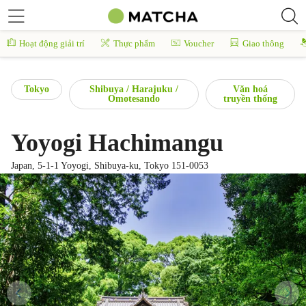
Hoạt động giải trí
Thực phẩm
Voucher
Giao thông
Tokyo
Shibuya / Harajuku /
Văn hoá
Omotesando
truyền thống
Yoyogi Hachimangu
Japan, 5-1-1 Yoyogi, Shibuya-ku, Tokyo 151-0053