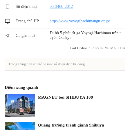
Số điện thoại
03-3466-2012
Trang chủ HP
http://www.yoyogihachimangu.or.jp/
Đi bộ 5 phút từ ga Yoyogi-Hachiman trên t
Ga gần nhất
uyến Odakyu
Last Update ：
2025.07.28 MATCHA
Trong trang này có thể có một số đoạn dịch tự động.
Điểm xung quanh
MAGNET bởi SHIBUYA 109
Quảng trường tranh giành Shibuya