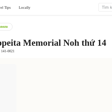
el Tips
Locally
nnozu
ppeita Memorial Noh thứ 14
o 141-0021