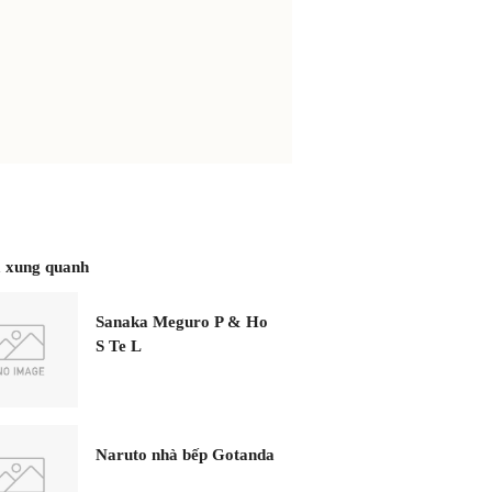
 xung quanh
Sanaka Meguro P & Ho
S Te L
Naruto nhà bếp Gotanda