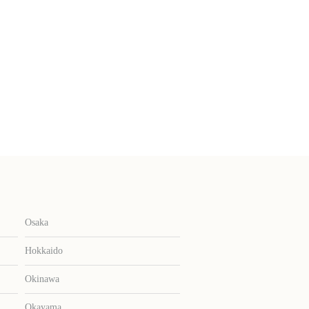
Osaka
Hokkaido
Okinawa
Okayama