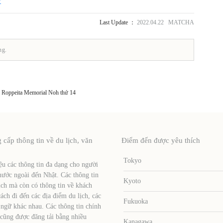
/
Last Update ：
2022.04.22 MATCHA
ng.
a Roppeita Memorial Noh thứ 14
ấp thông tin về du lịch, văn
Điểm đến được yêu thích
Tokyo
u các thông tin đa dạng cho người
nước ngoài đến Nhật. Các thông tin
Kyoto
ịch mà còn có thông tin về khách
ch đi đến các địa điểm du lịch, các
Fukuoka
 ngữ khác nhau. Các thông tin chính
 cũng được đăng tải bằng nhiều
Kanagawa