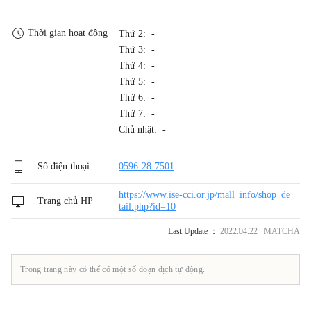
Thời gian hoạt động
Thứ 2: -
Thứ 3: -
Thứ 4: -
Thứ 5: -
Thứ 6: -
Thứ 7: -
Chủ nhật: -
Số điện thoại
0596-28-7501
https://www.ise-cci.or.jp/mall_info/shop_de
Trang chủ HP
tail.php?id=10
Last Update ：
2022.04.22 MATCHA
Trong trang này có thể có một số đoạn dịch tự động.