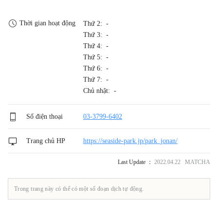
Thời gian hoạt động
Thứ 2: -
Thứ 3: -
Thứ 4: -
Thứ 5: -
Thứ 6: -
Thứ 7: -
Chủ nhật: -
Số điện thoại
03-3799-6402
Trang chủ HP
https://seaside-park.jp/park_jonan/
Last Update ：
2022.04.22 MATCHA
Trong trang này có thể có một số đoạn dịch tự động.