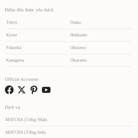
Điểm đến được yêu thích
Tokyo
Osaka
Kyoto
Hokkaido
Fukuoka
Okinawa
Kanagawa
Okayama
Official Accounts
Dịch vụ
MATCHA (Tiếng Nhật)
MATCHA (Tiếng Anh)