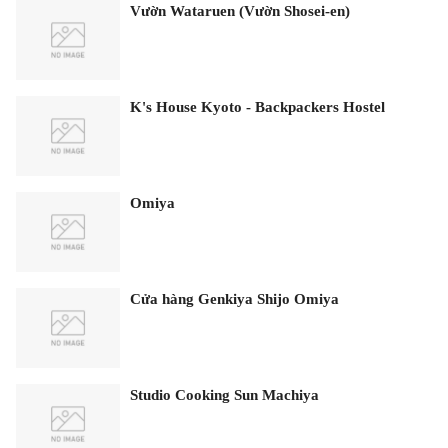
Vườn Wataruen (Vườn Shosei-en)
K's House Kyoto - Backpackers Hostel
Omiya
Cửa hàng Genkiya Shijo Omiya
Studio Cooking Sun Machiya