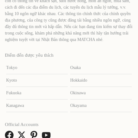
còn có thông tin về khách sạn, suối nước nóng, món ăn ngon, mua sắm,
cách đi đến các địa điểm du lịch, các tuyến du lịch mẫu lý tưởng, v.v.
bằng 10 ngôn ngữ khác nhau. Các thông tin chính thức của chính quyền
địa phương, của công ty cũng được đăng tải bằng nhiều ngôn ngữ, cùng
đầy đủ thông tin mới và hấp dẫn. Nếu các bạn đang tìm kiếm sự thay đổi
trong cuộc sống, khám phá những khả năng mới thì hãy tận hưởng trải
nghiệm tuyệt vời tại Nhật Bản thông qua MATCHA nhé.
Điểm đến được yêu thích
Tokyo
Osaka
Kyoto
Hokkaido
Fukuoka
Okinawa
Kanagawa
Okayama
Official Accounts