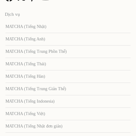
Dịch vụ
MATCHA (Tiếng Nhật)
MATCHA (Tiếng Anh)
MATCHA (Tiếng Trung Phồn Thể)
MATCHA (Tiếng Thái)
MATCHA (Tiếng Hàn)
MATCHA (Tiếng Trung Giản Thể)
MATCHA (Tiếng Indonesia)
MATCHA (Tiếng Việt)
MATCHA (Tiếng Nhật đơn giản)