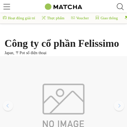
Hoạt động giải trí
Thực phẩm
Voucher
Giao thông
Công ty cổ phần Felissimo
Japan, 〒Pot số điện thoại