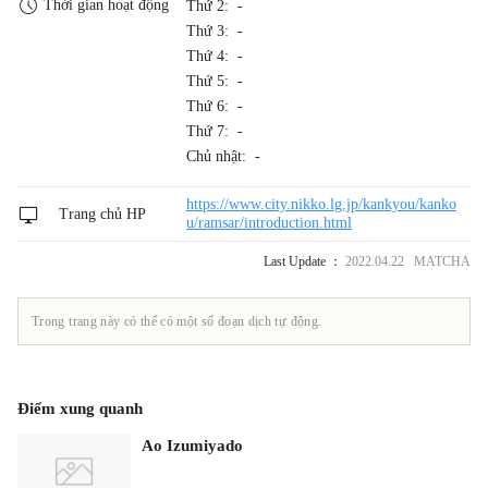
Thời gian hoạt động
Thứ 2: -
Thứ 3: -
Thứ 4: -
Thứ 5: -
Thứ 6: -
Thứ 7: -
Chủ nhật: -
https://www.city.nikko.lg.jp/kankyou/kanko
Trang chủ HP
u/ramsar/introduction.html
Last Update ：
2022.04.22 MATCHA
Trong trang này có thể có một số đoạn dịch tự động.
Điểm xung quanh
Ao Izumiyado