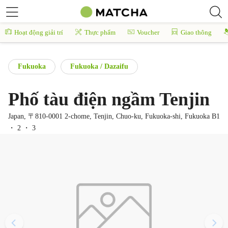
Hoạt động giải trí
Thực phẩm
Voucher
Giao thông
Fukuoka
Fukuoka / Dazaifu
Phố tàu điện ngầm Tenjin
Japan, 〒810-0001 2-chome, Tenjin, Chuo-ku, Fukuoka-shi, Fukuoka B1
・ 2 ・ 3