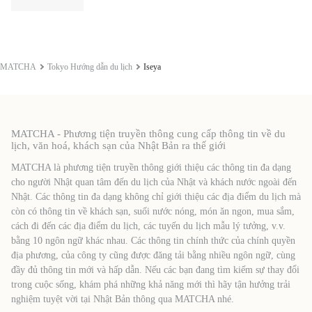
MATCHA
Tokyo Hướng dẫn du lịch
Iseya
MATCHA - Phương tiện truyền thông cung cấp thông tin về du
lịch, văn hoá, khách sạn của Nhật Bản ra thế giới
MATCHA là phương tiện truyền thông giới thiệu các thông tin đa dạng
cho người Nhật quan tâm đến du lịch của Nhật và khách nước ngoài đến
Nhật. Các thông tin đa dạng không chỉ giới thiệu các địa điểm du lịch mà
còn có thông tin về khách sạn, suối nước nóng, món ăn ngon, mua sắm,
cách đi đến các địa điểm du lịch, các tuyến du lịch mẫu lý tưởng, v.v.
bằng 10 ngôn ngữ khác nhau. Các thông tin chính thức của chính quyền
địa phương, của công ty cũng được đăng tải bằng nhiều ngôn ngữ, cùng
đầy đủ thông tin mới và hấp dẫn. Nếu các bạn đang tìm kiếm sự thay đổi
trong cuộc sống, khám phá những khả năng mới thì hãy tận hưởng trải
nghiệm tuyệt vời tại Nhật Bản thông qua MATCHA nhé.