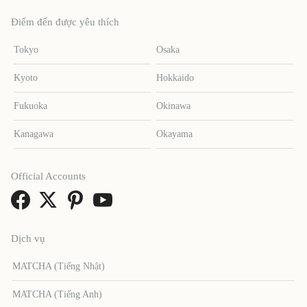
Điểm đến được yêu thích
Tokyo
Osaka
Kyoto
Hokkaido
Fukuoka
Okinawa
Kanagawa
Okayama
Official Accounts
Dịch vụ
MATCHA (Tiếng Nhật)
MATCHA (Tiếng Anh)