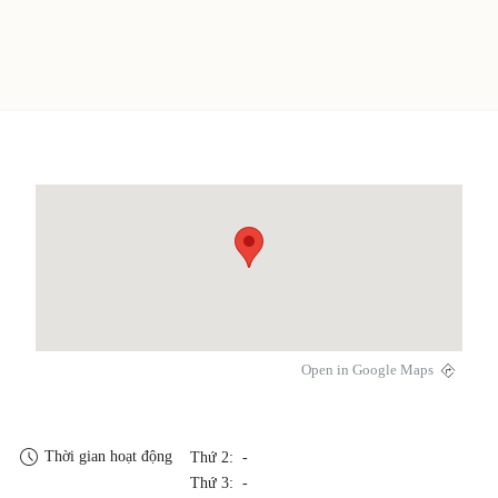
Open in Google Maps
Thời gian hoạt động
Thứ 2: -
Thứ 3: -