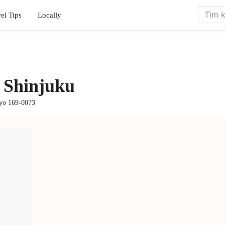
el Tips
Locally
 Shinjuku
kyo 169-0073