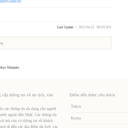
dstay.com/jp/
Last Update ：
2022.04.22 MATCHA
ng.
Tokyo Shinjuku
ấp thông tin về du lịch, văn
Điểm đến được yêu thích
Tokyo
u các thông tin đa dạng cho người
nước ngoài đến Nhật. Các thông tin
Kyoto
ịch mà còn có thông tin về khách
ch đi đến các địa điểm du lịch, các