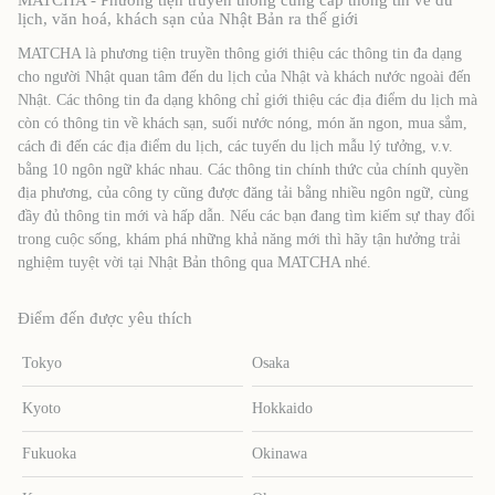
lịch, văn hoá, khách sạn của Nhật Bản ra thế giới
MATCHA là phương tiện truyền thông giới thiệu các thông tin đa dạng
cho người Nhật quan tâm đến du lịch của Nhật và khách nước ngoài đến
Nhật. Các thông tin đa dạng không chỉ giới thiệu các địa điểm du lịch mà
còn có thông tin về khách sạn, suối nước nóng, món ăn ngon, mua sắm,
cách đi đến các địa điểm du lịch, các tuyến du lịch mẫu lý tưởng, v.v.
bằng 10 ngôn ngữ khác nhau. Các thông tin chính thức của chính quyền
địa phương, của công ty cũng được đăng tải bằng nhiều ngôn ngữ, cùng
đầy đủ thông tin mới và hấp dẫn. Nếu các bạn đang tìm kiếm sự thay đổi
trong cuộc sống, khám phá những khả năng mới thì hãy tận hưởng trải
nghiệm tuyệt vời tại Nhật Bản thông qua MATCHA nhé.
Điểm đến được yêu thích
Tokyo
Osaka
Kyoto
Hokkaido
Fukuoka
Okinawa