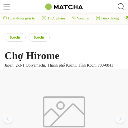
Hoạt động giải trí
Thực phẩm
Voucher
Giao thông
Kochi
Kochi
Chợ Hirome
Japan, 2-3-1 Obiyamachi, Thành phố Kochi, Tỉnh Kochi 780-0841