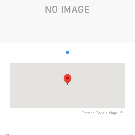
Open in Google Maps