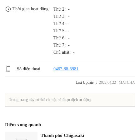
Thời gian hoạt động
Thứ 2: -
Thứ 3: -
Thứ 4: -
Thứ 5: -
Thứ 6: -
Thứ 7: -
Chủ nhật: -
Số điện thoại
0467-88-5981
Last Update ：
2022.04.22 MATCHA
Trong trang này có thể có một số đoạn dịch tự động.
Điểm xung quanh
Thành phố Chigasaki