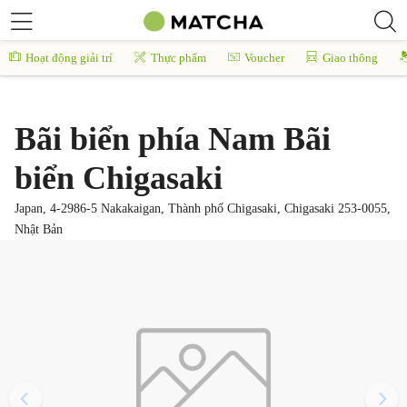
Hoạt động giải trí
Thực phẩm
Voucher
Giao thông
Bãi biển phía Nam Bãi
biển Chigasaki
Japan, 4-2986-5 Nakakaigan, Thành phố Chigasaki, Chigasaki 253-0055,
Nhật Bản