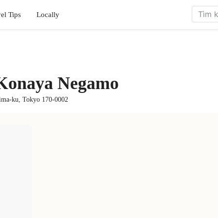
el Tips
Locally
 Konaya Negamo
hima-ku, Tokyo 170-0002