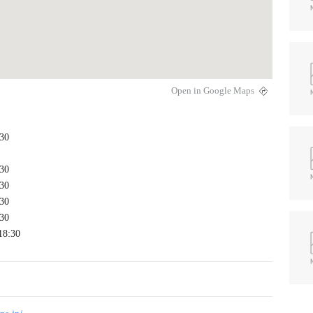
Open in Google Maps
30
30
30
30
30
18:30