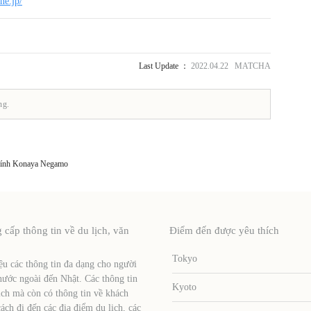
ne.jp/
Last Update ：
2022.04.22 MATCHA
ng.
hính Konaya Negamo
ấp thông tin về du lịch, văn
Điểm đến được yêu thích
Tokyo
u các thông tin đa dạng cho người
nước ngoài đến Nhật. Các thông tin
Kyoto
ịch mà còn có thông tin về khách
ch đi đến các địa điểm du lịch, các