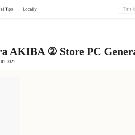
el Tips
Locally
a AKIBA ② Store PC Genera
 101-0021