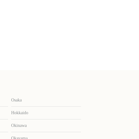
Osaka
Hokkaido
Okinawa
Okayama