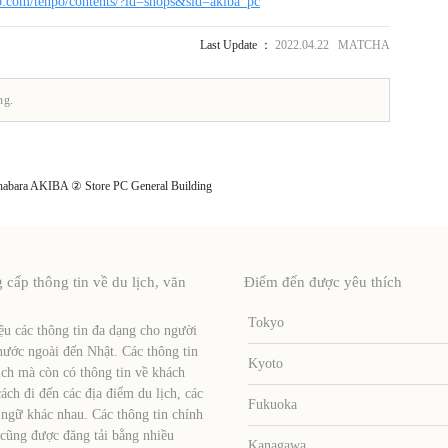
p.com/tenpo/contents/?id=shops&sid=akiba_pc
Last Update ：
2022.04.22 MATCHA
ng.
abara AKIBA ② Store PC General Building
ấp thông tin về du lịch, văn
Điểm đến được yêu thích
Tokyo
u các thông tin đa dạng cho người
nước ngoài đến Nhật. Các thông tin
Kyoto
ịch mà còn có thông tin về khách
ch đi đến các địa điểm du lịch, các
Fukuoka
 ngữ khác nhau. Các thông tin chính
 cũng được đăng tải bằng nhiều
Kanagawa