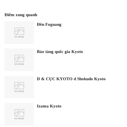
Điểm xung quanh
Đền Foguang
Bảo tàng quốc gia Kyoto
D & CỤC KYOTO d Shokudo Kyoto
Izama Kyoto