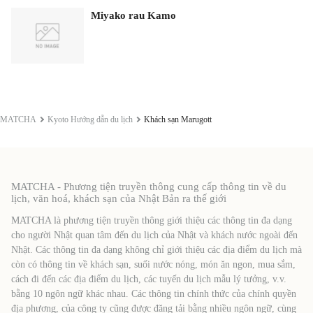
Miyako rau Kamo
MATCHA
Kyoto Hướng dẫn du lịch
Khách sạn Marugott
MATCHA - Phương tiện truyền thông cung cấp thông tin về du
lịch, văn hoá, khách sạn của Nhật Bản ra thế giới
MATCHA là phương tiện truyền thông giới thiệu các thông tin đa dạng
cho người Nhật quan tâm đến du lịch của Nhật và khách nước ngoài đến
Nhật. Các thông tin đa dạng không chỉ giới thiệu các địa điểm du lịch mà
còn có thông tin về khách sạn, suối nước nóng, món ăn ngon, mua sắm,
cách đi đến các địa điểm du lịch, các tuyến du lịch mẫu lý tưởng, v.v.
bằng 10 ngôn ngữ khác nhau. Các thông tin chính thức của chính quyền
địa phương, của công ty cũng được đăng tải bằng nhiều ngôn ngữ, cùng