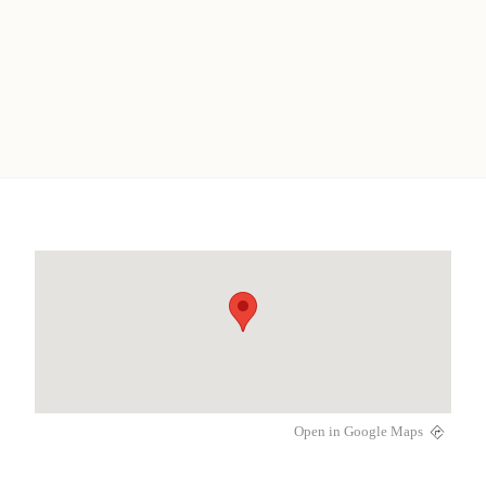
Open in Google Maps