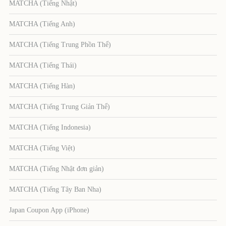
MATCHA (Tiếng Nhật)
MATCHA (Tiếng Anh)
MATCHA (Tiếng Trung Phồn Thể)
MATCHA (Tiếng Thái)
MATCHA (Tiếng Hàn)
MATCHA (Tiếng Trung Giản Thể)
MATCHA (Tiếng Indonesia)
MATCHA (Tiếng Việt)
MATCHA (Tiếng Nhật đơn giản)
MATCHA (Tiếng Tây Ban Nha)
Japan Coupon App (iPhone)