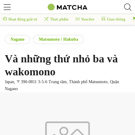
Hoạt động giải trí
Thực phẩm
Voucher
Giao thông
Nagano
Matsumoto / Hakuba
Và những thứ nhỏ ba và
wakomono
Japan, 〒390-0811 3-5-6 Trung tâm, Thành phố Matsumoto, Quận
Nagano