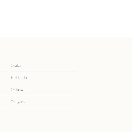
Osaka
Hokkaido
Okinawa
Okayama