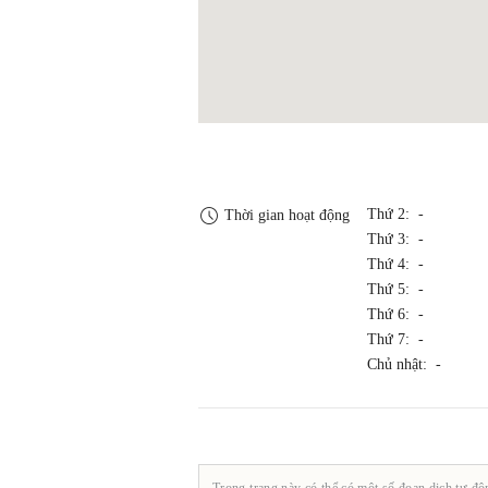
Thứ 2: -
Thời gian hoạt động
Thứ 3: -
Thứ 4: -
Thứ 5: -
Thứ 6: -
Thứ 7: -
Chủ nhật: -
Trong trang này có thể có một số đoạn dịch tự độ