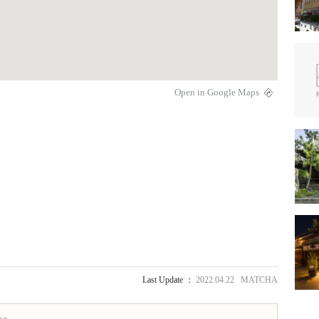
Open in Google Maps
Last Update ：
2022.04.22 MATCHA
ng.