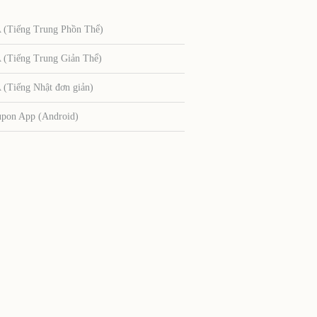
Tiếng Trung Phồn Thể)
Tiếng Trung Giản Thể)
Tiếng Nhật đơn giản)
upon App (Android)