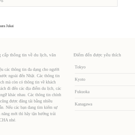
ara Jukai
ấp thông tin về du lịch, văn
Điểm đến được yêu thích
Tokyo
u các thông tin đa dạng cho người
nước ngoài đến Nhật. Các thông tin
Kyoto
ịch mà còn có thông tin về khách
ch đi đến các địa điểm du lịch, các
Fukuoka
 ngữ khác nhau. Các thông tin chính
 cũng được đăng tải bằng nhiều
Kanagawa
ẫn. Nếu các bạn đang tìm kiếm sự
 năng mới thì hãy tận hưởng trải
TCHA nhé.