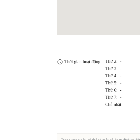
Thứ 2: -
Thời gian hoạt động
Thứ 3: -
Thứ 4: -
Thứ 5: -
Thứ 6: -
Thứ 7: -
Chủ nhật: -
Trong trang này có thể có một số đoạn dịch tự độ