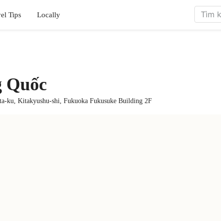
el Tips
Locally
g Quốc
a-ku, Kitakyushu-shi, Fukuoka Fukusuke Building 2F