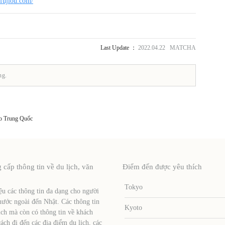
fujiou.com/
Last Update ：
2022.04.22 MATCHA
ng.
io Trung Quốc
ấp thông tin về du lịch, văn
Điểm đến được yêu thích
Tokyo
u các thông tin đa dạng cho người
nước ngoài đến Nhật. Các thông tin
Kyoto
ịch mà còn có thông tin về khách
ch đi đến các địa điểm du lịch, các