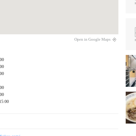
Open in Google Maps
00
00
00
00
00
15:00