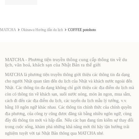
MATCHA
Okinawa Hướng dẫn du lịch
COFFEE potohoto
MATCHA - Phương tiện truyền thông cung cấp thông tin về du
lịch, văn hoá, khách sạn của Nhật Bản ra thế giới
MATCHA là phương tiện truyền thông giới thiệu các thông tin đa dạng
cho người Nhật quan tâm đến du lịch của Nhật và khách nước ngoài đến
Nhật. Các thông tin đa dạng không chỉ giới thiệu các địa điểm du lịch mà
còn có thông tin về khách sạn, suối nước nóng, món ăn ngon, mua sắm,
cách đi đến các địa điểm du lịch, các tuyến du lịch mẫu lý tưởng, v.v.
bằng 10 ngôn ngữ khác nhau. Các thông tin chính thức của chính quyền
địa phương, của công ty cũng được đăng tải bằng nhiều ngôn ngữ, cùng
đầy đủ thông tin mới và hấp dẫn. Nếu các bạn đang tìm kiếm sự thay đổi
trong cuộc sống, khám phá những khả năng mới thì hãy tận hưởng trải
nghiệm tuyệt vời tại Nhật Bản thông qua MATCHA nhé.