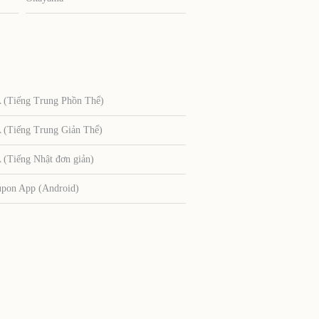
Tiếng Trung Phồn Thể)
Tiếng Trung Giản Thể)
Tiếng Nhật đơn giản)
upon App (Android)