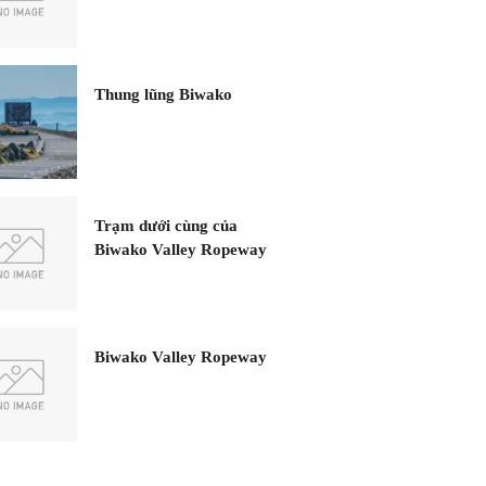
Thung lũng Biwako
Trạm dưới cùng của
Biwako Valley Ropeway
Biwako Valley Ropeway