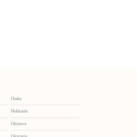
Osaka
Hokkaido
Okinawa
Okayama