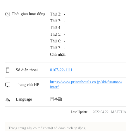
Thời gian hoạt động
Thứ 2: -
Thứ 3: -
Thứ 4: -
Thứ 5: -
Thứ 6: -
Thứ 7: -
Chủ nhật: -
Số điện thoại
0167-22-1111
https://www.princehotels.co.jp/ski/furano/w
Trang chủ HP
inter/
日本語
Language
Last Update ：
2022.04.22 MATCHA
Trong trang này có thể có một số đoạn dịch tự động.