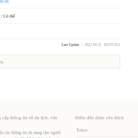
hi.jp/
g：Có thể
Last Update ：
2022.04.22 MATCHA
ng.
ấp thông tin về du lịch, văn
Điểm đến được yêu thích
Tokyo
u các thông tin đa dạng cho người