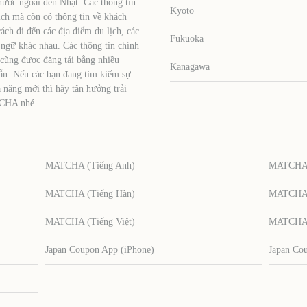
nước ngoài đến Nhật. Các thông tin
Kyoto
ịch mà còn có thông tin về khách
ch đi đến các địa điểm du lịch, các
Fukuoka
 ngữ khác nhau. Các thông tin chính
 cũng được đăng tải bằng nhiều
Kanagawa
ẫn. Nếu các bạn đang tìm kiếm sự
 năng mới thì hãy tận hưởng trải
TCHA nhé.
MATCHA (Tiếng Anh)
MATCHA (
MATCHA (Tiếng Hàn)
MATCHA (
MATCHA (Tiếng Việt)
MATCHA (
Japan Coupon App (iPhone)
Japan Co