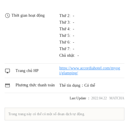
Thời gian hoạt động
Thứ 2: -
Thứ 3: -
Thứ 4: -
Thứ 5: -
Thứ 6: -
Thứ 7: -
Chủ nhật: -
https://www.accordiahotel.com/myog
Trang chủ HP
i/glamping/
Phương thức thanh toán
Thẻ tín dụng：Có thể
Last Update ：
2022.04.22 MATCHA
Trong trang này có thể có một số đoạn dịch tự động.