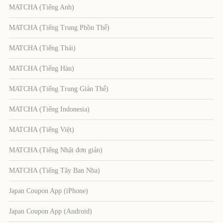
MATCHA (Tiếng Anh)
MATCHA (Tiếng Trung Phồn Thể)
MATCHA (Tiếng Thái)
MATCHA (Tiếng Hàn)
MATCHA (Tiếng Trung Giản Thể)
MATCHA (Tiếng Indonesia)
MATCHA (Tiếng Việt)
MATCHA (Tiếng Nhật đơn giản)
MATCHA (Tiếng Tây Ban Nha)
Japan Coupon App (iPhone)
Japan Coupon App (Android)