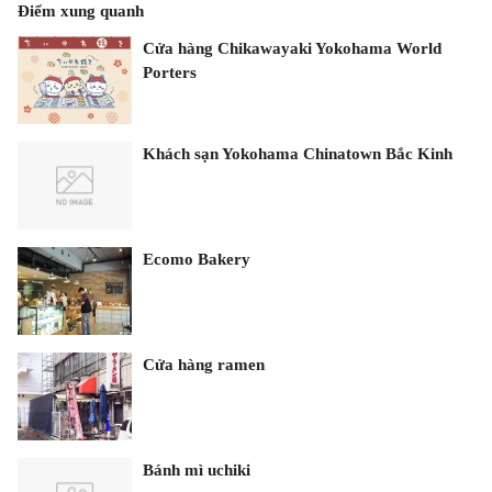
Điểm xung quanh
Cửa hàng Chikawayaki Yokohama World
Porters
Khách sạn Yokohama Chinatown Bắc Kinh
Ecomo Bakery
Cửa hàng ramen
Bánh mì uchiki