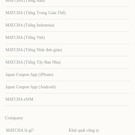
MATCHA (Tiếng Hàn)
MATCHA (Tiếng Trung Giản Thể)
MATCHA (Tiếng Indonesia)
MATCHA (Tiếng Việt)
MATCHA (Tiếng Nhật đơn giản)
MATCHA (Tiếng Tây Ban Nha)
Japan Coupon App (iPhone)
Japan Coupon App (Android)
MATCHA eSIM
Company
MATCHA là gì?
Khái quát công ty