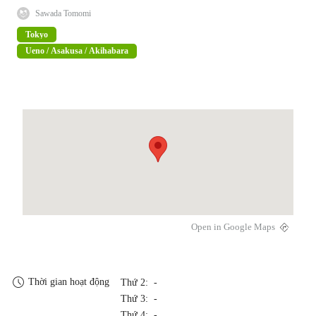
Sawada Tomomi
Tokyo
Ueno / Asakusa / Akihabara
Open in Google Maps
Thời gian hoạt động
Thứ 2: -
Thứ 3: -
Thứ 4: -