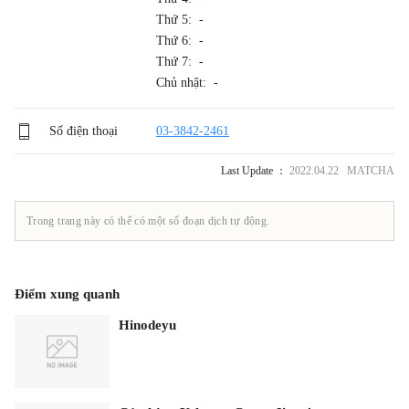
Thứ 5: -
Thứ 6: -
Thứ 7: -
Chủ nhật: -
Số điện thoại
03-3842-2461
Last Update ：
2022.04.22 MATCHA
Trong trang này có thể có một số đoạn dịch tự động.
Điểm xung quanh
Hinodeyu