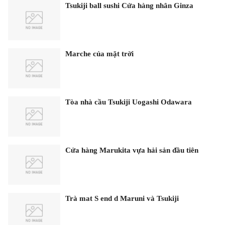
Tsukiji ball sushi Cửa hàng nhân Ginza
Marche của mặt trời
Tòa nhà cầu Tsukiji Uogashi Odawara
Cửa hàng Marukita vựa hải sản đầu tiên
Trà mat S end d Maruni và Tsukiji