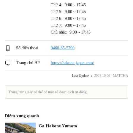
Thứ 4: 9:00～17:45
Thứ 5: 9:00～17:45
Thứ 6: 9:00～17:45
Thứ 7: 9:00～17:45
Chủ nhật: 9:00～17:45
Số điện thoại
0460-85-5700
Trang chủ HP
https://hakone-japan.com/
Last Update ：
2022.10.06 MATCHA
Trong trang này có thể có một số đoạn dịch tự động.
Điểm xung quanh
Ga Hakone Yumoto