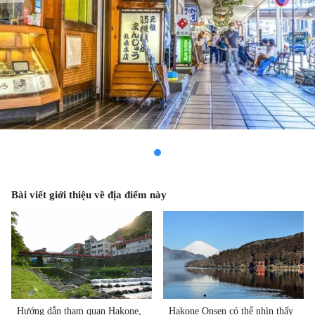
Bài viết giới thiệu về địa điểm này
Hướng dẫn tham quan Hakone,
Hakone Onsen có thể nhìn thấy