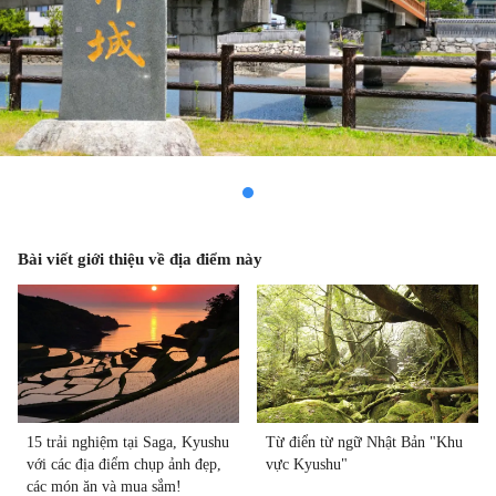
Bài viết giới thiệu về địa điểm này
15 trải nghiệm tại Saga, Kyushu
Từ điển từ ngữ Nhật Bản "Khu
với các địa điểm chụp ảnh đẹp,
vực Kyushu"
các món ăn và mua sắm!