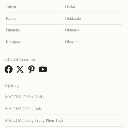
Tokyo
Osaka
Kyoto
Hokkaido
Fukuoka
Okinawa
Kanagawa
Okayama
Official Accounts
Dịch vụ
MATCHA (Tiếng Nhật)
MATCHA (Tiếng Anh)
MATCHA (Tiếng Trung Phồn Thể)