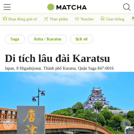
Hoạt động giải trí
Thực phẩm
Voucher
Giao thông
Saga
Arita / Karatsu
lịch sử
Di tích lâu đài Karatsu
Japan, 8 Higashijonai, Thành phố Karatsu, Quận Saga 847-0016