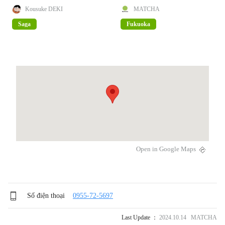
Kousuke DEKI
MATCHA
Saga
Fukuoka
Open in Google Maps
Số điện thoại
0955-72-5697
Last Update ：
2024.10.14 MATCHA