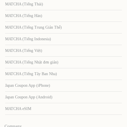
MATCHA (Tiếng Thái)
MATCHA (Tiếng Hàn)
MATCHA (Tiếng Trung Giản Thể)
MATCHA (Tiếng Indonesia)
MATCHA (Tiếng Việt)
MATCHA (Tiếng Nhật đơn giản)
MATCHA (Tiếng Tây Ban Nha)
Japan Coupon App (iPhone)
Japan Coupon App (Android)
MATCHA eSIM
Company